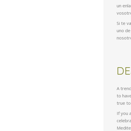
un enla
vosotro
Si te v
uno de
nosotr
DE
A tren
to have
true to
If you 
celebra
Mediter