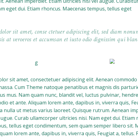
t. Aenean imperdiet. Etiam ultricies nisi vel augue. Curabitu
 Nam eget dui. Etiam rhoncus. Maecenas tempus, tellus eget
lor sit amet, conse ctetuer adipiscing elit, sed diam nonu
sis at veroeros et accumsan et iusto odio dignissim qui blan
or sit amet, consectetuer adipiscing elit. Aenean commodo 
massa. Cum Theme natoque penatibus et magnis dis parturi
lus mus. Nam quam nunc, blandit vel, luctus pulvinar, hendrer
io et ante. Aliquam lorem ante, dapibus in, viverra quis, Feug
a nulla ut metus varius laoreet. Quisque rutrum. Aenean imp
l augue. Curab ullamcorper ultricies nisi. Nam eget dui. Etiam
s, tellus eget condimentum, sem quam semper libero sit. 
iquam lorem ante, dapibus in, viverra quis, Feugiat a, tellus. 