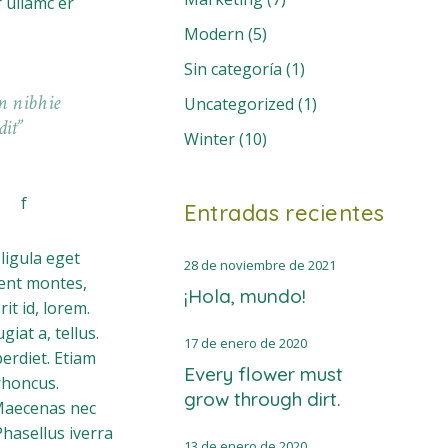
r ullamc er
Modern
(5)
Sin categoría
(1)
m nibhie
Uncategorized
(1)
dit
Winter
(10)
Entradas recientes
ligula eget
28 de noviembre de 2021
ent montes,
¡Hola, mundo!
it id, lorem.
iat a, tellus.
17 de enero de 2020
erdiet. Etiam
Every flower must
 rhoncus.
grow through dirt.
Maecenas nec
Phasellus iverra
13 de enero de 2020