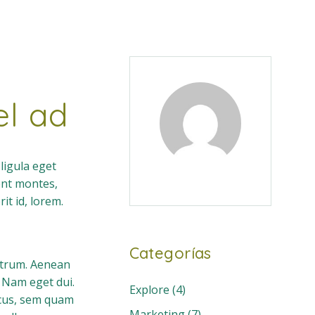
el ad
ligula eget
ent montes,
it id, lorem.
Categorías
rutrum. Aenean
. Nam eget dui.
Explore
(4)
ncus, sem quam
Marketing
(7)