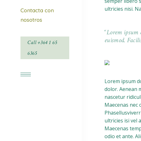
semper libero si
ultricies nisi.
Contacta con
nosotros
Lorem ipsum do
euismod. Facili
Call +364 1 65
Facebook
6365
Instagram
Lorem ipsum dol
dolor. Aenean 
nascetur ridicu
Maecenas nec od
Phasellusviverr
ultricies isi ve
Maecenas tempu
odio et ante. Al