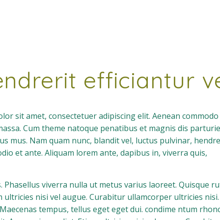
endrerit efficiantur v
or sit amet, consectetuer adipiscing elit. Aenean commodo 
massa. Cum theme natoque penatibus et magnis dis parturi
lus mus. Nam quam nunc, blandit vel, luctus pulvinar, hendrer
io et ante. Aliquam lorem ante, dapibus in, viverra quis,
us. Phasellus viverra nulla ut metus varius laoreet. Quisque 
 ultricies nisi vel augue. Curabitur ullamcorper ultricies nisi
 Maecenas tempus, tellus eget eget dui. condime ntum rho