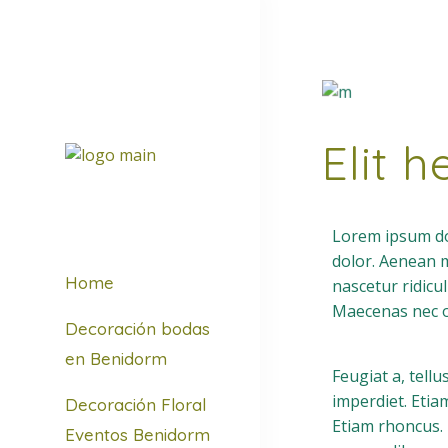
Elit h
Lorem ipsum dol
dolor. Aenean 
Home
nascetur ridicu
Maecenas nec od
Decoración bodas
en Benidorm
Feugiat a, tell
imperdiet. Etiam
Decoración Floral
Etiam rhoncus.
Eventos Benidorm