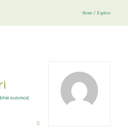
Home
Explore
ri
ibhie euismod.