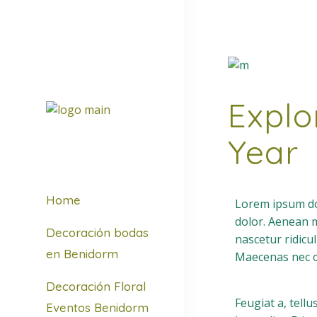
Explo
Year
Home
Lorem ipsum dol
dolor. Aenean 
Decoración bodas
nascetur ridicu
en Benidorm
Maecenas nec od
Decoración Floral
Feugiat a, tell
Eventos Benidorm