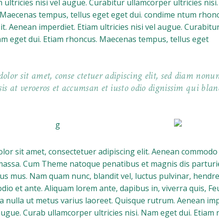
 ultricies nisi vel augue. Curabitur ullamcorper ultricies nisi
 Maecenas tempus, tellus eget eget dui. condime ntum rho
t. Aenean imperdiet. Etiam ultricies nisi vel augue. Curabitu
 Nam eget dui. Etiam rhoncus. Maecenas tempus, tellus eget
lor sit amet, conse ctetuer adipiscing elit, sed diam nonu
sis at veroeros et accumsan et iusto odio dignissim qui blan
or sit amet, consectetuer adipiscing elit. Aenean commodo 
massa. Cum Theme natoque penatibus et magnis dis parturi
lus mus. Nam quam nunc, blandit vel, luctus pulvinar, hendrer
io et ante. Aliquam lorem ante, dapibus in, viverra quis, Feug
a nulla ut metus varius laoreet. Quisque rutrum. Aenean imp
l augue. Curab ullamcorper ultricies nisi. Nam eget dui. Etiam