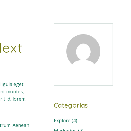
Next
ligula eget
ent montes,
it id, lorem.
Categorías
Explore
(4)
rutrum. Aenean
Marketing
(7)