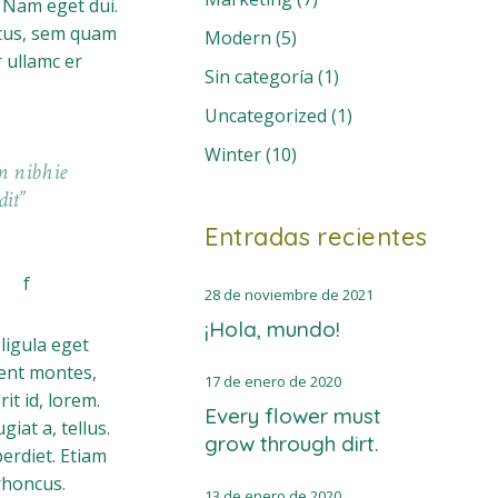
. Nam eget dui.
ncus, sem quam
Modern
(5)
r ullamc er
Sin categoría
(1)
Uncategorized
(1)
Winter
(10)
m nibhie
dit
Entradas recientes
28 de noviembre de 2021
¡Hola, mundo!
ligula eget
ent montes,
17 de enero de 2020
it id, lorem.
Every flower must
iat a, tellus.
grow through dirt.
erdiet. Etiam
 rhoncus.
13 de enero de 2020