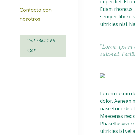
imperdiet. Etiam
Etiam rhoncus.
Contacta con
semper libero si
nosotros
ultricies nisi.
Call +364 1 65
Lorem ipsum do
Facebook
6365
euismod. Facili
Instagram
Lorem ipsum dol
dolor. Aenean 
nascetur ridicu
Maecenas nec od
Phasellusviverr
ultricies isi ve